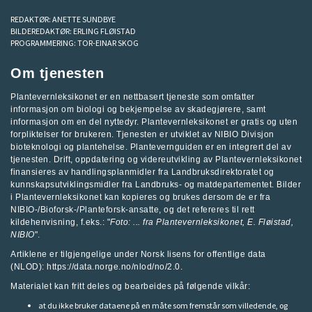
REDAKTØR:
ANETTE SUNDBYE
BILDEREDAKTØR:
ERLING FLØISTAD
PROGRAMMERING:
TOR-EINAR SKOG
Om tjenesten
Plantevernleksikonet er en nettbasert tjeneste som omfatter
informasjon om biologi og bekjempelse av skadegjørere, samt
informasjon om en del nyttedyr. Plantevernleksikonet er gratis og uten
forpliktelser for brukeren. Tjenesten er utviklet av
NIBIO Divisjon
bioteknologi og plantehelse
.
Plantevernguiden
er en integrert del av
tjenesten. Drift, oppdatering og videreutvikling av Plantevernleksikonet
finansieres av handlingsplanmidler fra
Landbruksdirektoratet
og
kunnskapsutviklingsmidler fra
Landbruks- og matdepartementet
.
Bilder
i Plantevernleksikonet kan kopieres og brukes dersom de er fra
NIBIO-/Bioforsk-/Planteforsk-ansatte, og det refereres til rett
kildehenvisning, f.eks.: "
Foto: ... fra
Plantevernleksikonet
, E. Fløistad,
NIBIO
".
Artiklene er tilgjengelige under Norsk lisens for offentlige data
(NLOD): https://data.norge.no/nlod/no/2.0.
Materialet kan fritt deles og bearbeides på følgende vilkår:
at du ikke bruker dataene på en måte som fremstår som villedende, og