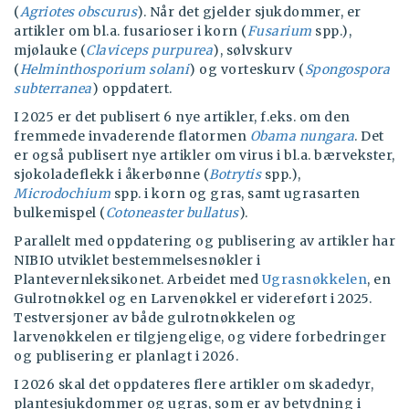
(
Agriotes obscurus
). Når det gjelder sjukdommer, er
artikler om bl.a. fusarioser i korn (
Fusarium
spp.),
mjølauke (
Claviceps purpurea
), sølvskurv
(
Helminthosporium solani
) og vorteskurv (
Spongospora
subterranea
) oppdatert.
I 2025 er det publisert 6 nye artikler, f.eks. om den
fremmede invaderende flatormen
Obama nungara
. Det
er også publisert nye artikler om virus i bl.a. bærvekster,
sjokoladeflekk i åkerbønne (
Botrytis
spp.),
Microdochium
spp. i korn og gras, samt ugrasarten
bulkemispel (
Cotoneaster bullatus
).
Parallelt med oppdatering og publisering av artikler har
NIBIO utviklet bestemmelsesnøkler i
Plantevernleksikonet. Arbeidet med
Ugrasnøkkelen
, en
Gulrotnøkkel og en Larvenøkkel er videreført i 2025.
Testversjoner av både gulrotnøkkelen og
larvenøkkelen er tilgjengelige, og videre forbedringer
og publisering er planlagt i 2026.
I 2026 skal det oppdateres flere artikler om skadedyr,
plantesjukdommer og ugras, som er av betydning i