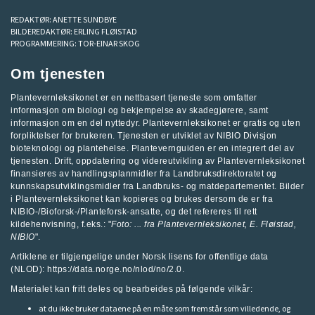
REDAKTØR:
ANETTE SUNDBYE
BILDEREDAKTØR:
ERLING FLØISTAD
PROGRAMMERING:
TOR-EINAR SKOG
Om tjenesten
Plantevernleksikonet er en nettbasert tjeneste som omfatter
informasjon om biologi og bekjempelse av skadegjørere, samt
informasjon om en del nyttedyr. Plantevernleksikonet er gratis og uten
forpliktelser for brukeren. Tjenesten er utviklet av
NIBIO Divisjon
bioteknologi og plantehelse
.
Plantevernguiden
er en integrert del av
tjenesten. Drift, oppdatering og videreutvikling av Plantevernleksikonet
finansieres av handlingsplanmidler fra
Landbruksdirektoratet
og
kunnskapsutviklingsmidler fra
Landbruks- og matdepartementet
.
Bilder
i Plantevernleksikonet kan kopieres og brukes dersom de er fra
NIBIO-/Bioforsk-/Planteforsk-ansatte, og det refereres til rett
kildehenvisning, f.eks.: "
Foto: ... fra
Plantevernleksikonet
, E. Fløistad,
NIBIO
".
Artiklene er tilgjengelige under Norsk lisens for offentlige data
(NLOD): https://data.norge.no/nlod/no/2.0.
Materialet kan fritt deles og bearbeides på følgende vilkår:
at du ikke bruker dataene på en måte som fremstår som villedende, og