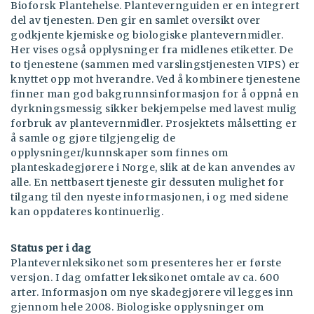
Bioforsk Plantehelse. Plantevernguiden er en integrert
del av tjenesten. Den gir en samlet oversikt over
godkjente kjemiske og biologiske plantevernmidler.
Her vises også opplysninger fra midlenes etiketter. De
to tjenestene (sammen med varslingstjenesten VIPS) er
knyttet opp mot hverandre. Ved å kombinere tjenestene
finner man god bakgrunnsinformasjon for å oppnå en
dyrkningsmessig sikker bekjempelse med lavest mulig
forbruk av plantevernmidler. Prosjektets målsetting er
å samle og gjøre tilgjengelig de
opplysninger/kunnskaper som finnes om
planteskadegjørere i Norge, slik at de kan anvendes av
alle. En nettbasert tjeneste gir dessuten mulighet for
tilgang til den nyeste informasjonen, i og med sidene
kan oppdateres kontinuerlig.
Status per i dag
Plantevernleksikonet som presenteres her er første
versjon. I dag omfatter leksikonet omtale av ca. 600
arter. Informasjon om nye skadegjørere vil legges inn
gjennom hele 2008. Biologiske opplysninger om