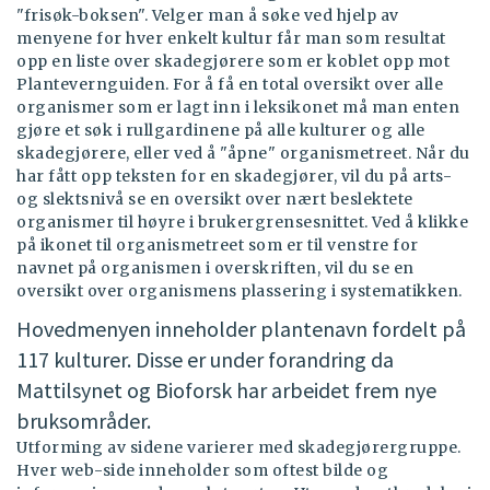
"frisøk-boksen". Velger man å søke ved hjelp av
menyene for hver enkelt kultur får man som resultat
opp en liste over skadegjørere som er koblet opp mot
Plantevernguiden. For å få en total oversikt over alle
organismer som er lagt inn i leksikonet må man enten
gjøre et søk i rullgardinene på alle kulturer og alle
skadegjørere, eller ved å "åpne" organismetreet. Når du
har fått opp teksten for en skadegjører, vil du på arts-
og slektsnivå se en oversikt over nært beslektete
organismer til høyre i brukergrensesnittet. Ved å klikke
på ikonet til organismetreet som er til venstre for
navnet på organismen i overskriften, vil du se en
oversikt over organismens plassering i systematikken.
Hovedmenyen inneholder plantenavn fordelt på
117 kulturer. Disse er under forandring da
Mattilsynet og Bioforsk har arbeidet frem nye
bruksområder.
Utforming av sidene varierer med skadegjørergruppe.
Hver web-side inneholder som oftest bilde og