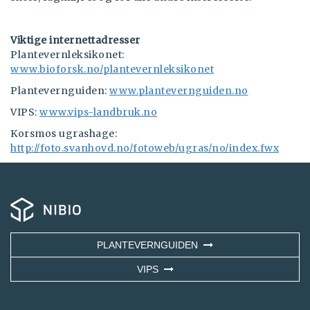
Viktige internettadresser
Plantevernleksikonet:
www.bioforsk.no/plantevernleksikonet
Plantevernguiden:
www.plantevernguiden.no
VIPS:
www.vips-landbruk.no
Korsmos ugrashage:
http://foto.svanhovd.no/fotoweb/ugras/no/index.fwx
PLANTEVERNGUIDEN
VIPS