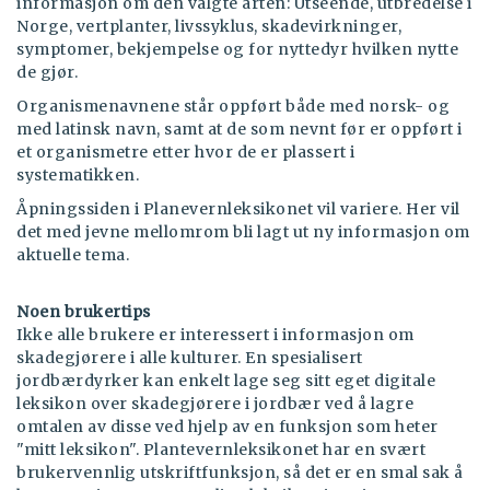
informasjon om den valgte arten: Utseende, utbredelse i
Norge, vertplanter, livssyklus, skadevirkninger,
symptomer, bekjempelse og for nyttedyr hvilken nytte
de gjør.
Organismenavnene står oppført både med norsk- og
med latinsk navn, samt at de som nevnt før er oppført i
et organismetre etter hvor de er plassert i
systematikken.
Åpningssiden i Planevernleksikonet vil variere. Her vil
det med jevne mellomrom bli lagt ut ny informasjon om
aktuelle tema.
Noen brukertips
Ikke alle brukere er interessert i informasjon om
skadegjørere i alle kulturer. En spesialisert
jordbærdyrker kan enkelt lage seg sitt eget digitale
leksikon over skadegjørere i jordbær ved å lagre
omtalen av disse ved hjelp av en funksjon som heter
"mitt leksikon". Plantevernleksikonet har en svært
brukervennlig utskriftfunksjon, så det er en smal sak å