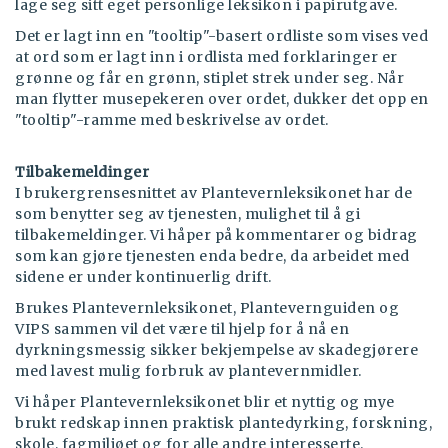
lage seg sitt eget personlige leksikon i papirutgave.
Det er lagt inn en "tooltip"-basert ordliste som vises ved
at ord som er lagt inn i ordlista med forklaringer er
grønne og får en grønn, stiplet strek under seg. Når
man flytter musepekeren over ordet, dukker det opp en
"tooltip"-ramme med beskrivelse av ordet.
Tilbakemeldinger
I brukergrensesnittet av Plantevernleksikonet har de
som benytter seg av tjenesten, mulighet til å gi
tilbakemeldinger. Vi håper på kommentarer og bidrag
som kan gjøre tjenesten enda bedre, da arbeidet med
sidene er under kontinuerlig drift.
Brukes Plantevernleksikonet, Plantevernguiden og
VIPS sammen vil det være til hjelp for å nå en
dyrkningsmessig sikker bekjempelse av skadegjørere
med lavest mulig forbruk av plantevernmidler.
Vi håper Plantevernleksikonet blir et nyttig og mye
brukt redskap innen praktisk plantedyrking, forskning,
skole, fagmiljøet og for alle andre interesserte.