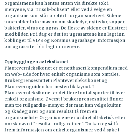
organismene kan hentes enten via direkte søk i
menyene, via "frisøk-boksen" eller ved å velge en
organisme som står oppført i organismetreet. Sidene
inneholder informasjon om skadedyr, nyttedyr, sopper,
bakterier, virus og ugras. De fleste av sidene er illustrert
med bilder. Pr i dag er det for ugrasartene kun lagt inn
koblinger til VIPS og Korsmos ugrashage. Informasjon
om ugrasarter blir lagt inn senere.
Oppbyggingen av leksikonet
Plantevernleksikonet er et nettbasert kompendium med
en web-side for hver enkelt organisme som omtales.
Brukergrensesnittet i Plantevernleksikonet og
Plantevernguiden har nesten lik layout. I
Plantevernleksikonet er det flere innfallsporter til hver
enkelt organisme. Øverst i brukergrensesnittet finner
man tre rullgardin-menyer der man kan velge kultur
og skadegjører og som resultat få frem en
organismeliste. Organismene er ordnet alfabetisk etter
norsk navn i "resultat-rullgardinen". Du kan også få
frem informasjon om enkeltorganismer ved å søke i