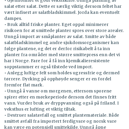
• Gjennomfør et godt vekstskifte. Unngå planting av
salat etter salat. Dette er særlig viktig dersom feltet har
vært infisert av salatbladskimmel. Jorda kan eventuelt
dampes.
• Bruk alltid friske planter. Eget oppal minimerer
risikoen for at smittede planter spres over store arealer.
Unngå import av småplanter av salat. Smitte av både
salatbladskimmel og andre sjukdomsorganismer kan
følge plantene, og det er derfor risikabelt å ta inn
planter fra områder med større smittepress enn det vi
har i Norge. Fare for å få inn kjemikalieresistente
soppstammer er også tilstede ved import.
• Anlegg luftige felt som holdes ugressfrie og dermed
tørrere. Dyrking på opphøyde senger er en fordel
fremfor flat mark.
• Unngå å vanne om morgenen, ettersom sporene
spirer etter en mørkeperiode dersom det finnes fritt
vann. Vurder bruk av dryppvanning også på friland. I
veksthus er lufting et viktig tiltak.
• Destruer salatavfall og smittet plantemateriale. Både
smittet avfall fra importert ferdigvare og norsk vare
kan være en potensiell smittekilde. Unngå åpne