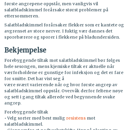
første angrepene oppstår, men vanligvis vil
salatbladskimmel forårsake størst problemer på
ettersommeren.
Salatbladskimmel forårsaker flekker som er kantete og
avgrenset av store nerver. I fuktig vær dannes det
sporebærere og sporer i flekkene på bladundersiden.
Bekjempelse
Forebyggende tiltak mot salatbladskimmel bør følges
hele sesongen, mens kjemiske tiltak er aktuelle når
værforholdene er gunstige for infeksjon og det er fare
for smitte. Det har vist seg å
være svært varierende når og hvor første angrep av
salatbladskimmel oppstår. Overvåk derfor feltene nøye
og sett i gang tiltak allerede ved begynnende svake
angrep.
Forebyggende tiltak
• Velg sorter med best mulig
resistens
mot
salatbladskimmel.