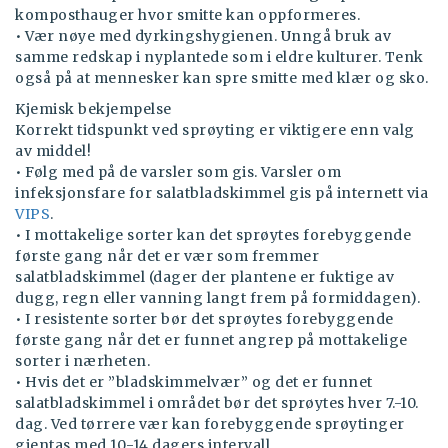
komposthauger hvor smitte kan oppformeres.
• Vær nøye med dyrkingshygienen. Unngå bruk av
samme redskap i nyplantede som i eldre kulturer. Tenk
også på at mennesker kan spre smitte med klær og sko.
Kjemisk bekjempelse
Korrekt tidspunkt ved sprøyting er viktigere enn valg
av middel!
• Følg med på de varsler som gis. Varsler om
infeksjonsfare for salatbladskimmel gis på internett via
VIPS
.
• I mottakelige sorter kan det sprøytes forebyggende
første gang når det er vær som fremmer
salatbladskimmel (dager der plantene er fuktige av
dugg, regn eller vanning langt frem på formiddagen).
• I resistente sorter bør det sprøytes forebyggende
første gang når det er funnet angrep på mottakelige
sorter i nærheten.
• Hvis det er ”bladskimmelvær” og det er funnet
salatbladskimmel i området bør det sprøytes hver 7.-10.
dag. Ved tørrere vær kan forebyggende sprøytinger
gjentas med 10-14 dagers intervall.