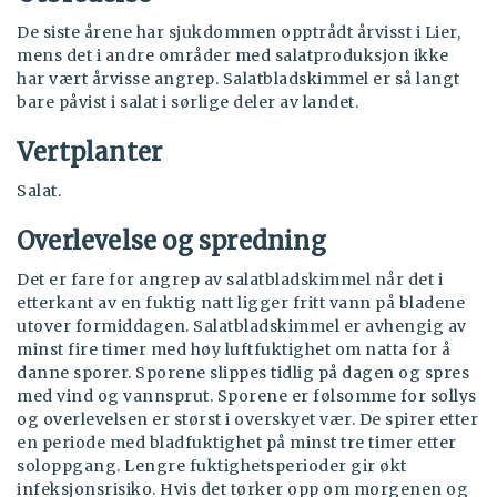
De siste årene har sjukdommen opptrådt årvisst i Lier,
mens det i andre områder med salatproduksjon ikke
har vært årvisse angrep. Salatbladskimmel er så langt
bare påvist i salat i sørlige deler av landet.
Vertplanter
Salat.
Overlevelse og spredning
Det er fare for angrep av salatbladskimmel når det i
etterkant av en fuktig natt ligger fritt vann på bladene
utover formiddagen. Salatbladskimmel er avhengig av
minst fire timer med høy luftfuktighet om natta for å
danne sporer. Sporene slippes tidlig på dagen og spres
med vind og vannsprut. Sporene er følsomme for sollys
og overlevelsen er størst i overskyet vær. De spirer etter
en periode med bladfuktighet på minst tre timer etter
soloppgang. Lengre fuktighetsperioder gir økt
infeksjonsrisiko. Hvis det tørker opp om morgenen og