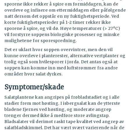
sporene ikke rekker å spire om formiddagen, kan de
overleve og infisere om ettermiddagen eller påfølgende
natt dersom det oppstår en ny fuktighetsperiode. Ved
korte fuktighetsperioder på 1-2 timer rekker ikke
sporene å spire, og vil dø. Høye temperaturer (> 27ºC)
vil forstyrre soppens biologiske prosesser og minske
mulighetene for sporespredning.
Det er uklart hvor soppen overvintrer, men den vil
kunne overleve i planterester, alternative vertplanter og
trolig også som hvilesporer i jorda. Det antas også at
soppen kan komme inn med luftstrømmer fra andre
områder hvor salat dyrkes.
Symptomer/skade
Salatplantene kan angripes på frøbladstadiet og i alle
stadier frem mot høsting. I isbergsalat kan de ytterste
bladene fjernes ved høsting, og moderate angrep
trenger dermed ikke å medføre store avlingstap.
Bladsalater vil derimot raskt tape kvalitet ved angrep av
salatbladskimmel. Det har vært svært varierende når de