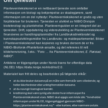
Om tjenesten
Plantevernleksikonet er en nettbasert tjeneste som omfatter
informasjon om biologi og bekjempelse av skadegjørere, samt
informasjon om en del nyttedyr. Plantevernleksikonet er gratis og uten
forpliktelser for brukeren. Tjenesten er utviklet av
NIBIO Divisjon
bioteknologi og plantehelse
.
Plantevernguiden
er en integrert del av
tjenesten. Drift, oppdatering og videreutvikling av Plantevernleksikonet
finansieres av handlingsplanmidler fra
Landbruksdirektoratet
og
kunnskapsutviklingsmidler fra
Landbruks- og matdepartementet
.
Bilder
i Plantevernleksikonet kan kopieres og brukes dersom de er fra
NIBIO-/Bioforsk-/Planteforsk-ansatte, og det refereres til rett
kildehenvisning, f.eks.: "
Foto: ... fra
Plantevernleksikonet
, E. Fløistad,
NIBIO
".
Artiklene er tilgjengelige under Norsk lisens for offentlige data
(NLOD): https://data.norge.no/nlod/no/2.0.
Materialet kan fritt deles og bearbeides på følgende vilkår:
at du ikke bruker dataene på en måte som fremstår som villedende, og
heller ikke fordreier eller uriktig fremstiller dataene.
at du navngir lisensgiver korrekt.
kreditering skal være synlig alle steder hvor informasjon fra
Plantevernleksikonet vises. NIBIO skal oppgis som kilde slik: "Inneholder
informasjon under NLOD, tilgjengeliggjort gjennom NIBIO -
https://plantevernleksikonet.no/" - eller kortere, etter nærmere avtale.