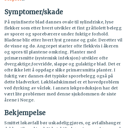
Symptomer/skade
På nyinfiserte blad dannes ovale til sylindriske, lyse
flekker som etter hvert utvikler et fint gråfiolett belegg
av sporer og sporebærere under fuktige forhold.
Bladene blir etter hvert lyst grønne og gule. Deretter vil
de visne og dø. Angrepet starter ofte flekkvis i åkeren
og spres til plantene omkring. Planter med
primærsmitte (systemisk infeksjon) utvikler ofte
dvergaktige,forvridde, slappe og gulaktige blad. Det er
ofte ikke lett å oppdage slike primærsmitta planter. I
fuktig vær dannes det typiske sporebelegg også på
dette bladverket. Løkbladskimmel er et hovedproblem
ved dyrking av vårløk. I annen løkproduksjon har det
vært lite problemer med denne sjukdommen de siste
årene i Norge.
Bekjempelse
Smittet løkavfall bør uskadeliggjøres, og avfallshauger