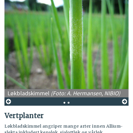
Løkbladskimmel
(Foto: A. Hermansen, NIBIO)
Vertplanter
Løkbladskimmel angriper mange arter innen Allium-
slekta inkludert kepaløk, sjalottløk og vårløk.