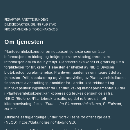
REDAKTØR:
ANETTE SUNDBYE
BILDEREDAKTØR:
ERLING FLØISTAD
PROGRAMMERING:
TOR-EINAR SKOG
Om tjenesten
Plantevernleksikonet er en nettbasert tjeneste som omfatter
informasjon om biologi og bekjempelse av skadegjørere, samt
informasjon om en del nyttedyr. Plantevernleksikonet er gratis og uten
forpliktelser for brukeren. Tjenesten er utviklet av
NIBIO Divisjon
bioteknologi og plantehelse
.
Plantevernguiden
er en integrert del av
tjenesten. Drift, oppdatering og videreutvikling av Plantevernleksikonet
finansieres av handlingsplanmidler fra
Landbruksdirektoratet
og
kunnskapsutviklingsmidler fra
Landbruks- og matdepartementet
.
Bilder
i Plantevernleksikonet kan kopieres og brukes dersom de er fra
NIBIO-/Bioforsk-/Planteforsk-ansatte, og det refereres til rett
kildehenvisning, f.eks.: "
Foto: ... fra
Plantevernleksikonet
, E. Fløistad,
NIBIO
".
Artiklene er tilgjengelige under Norsk lisens for offentlige data
(NLOD): https://data.norge.no/nlod/no/2.0.