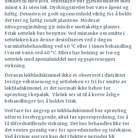
dekkes til med jord. Vekstskifte bør gjennomføres med
minst 4 år uten løk. Dyrkingsstedet bør være åpent og
luftig. Dessuten er godt ugrasrenhold viktig for å holde
det tørt og luftig rundt plantene. Moderat
nitrogengjødsling gir mindre mottakelige planter.
Frisk setteløk bør benyttes. Ved mistanke om smitte i
setteløken kan denne desinfiseres ved 2 døgns
varmluftsbehandling ved 40 °C eller 1 times behandling
i varmt vann ved 40 °C. Ellers har beising av frø og
setteløk med spesialmiddel mot eggsporesopper
virkning.
Dersom løkbladskimmel ikke er observert i distriktet
forrige vekstsesong og setteløken er fri for smitte av
løkbladskimmel, er det normalt ikke behov for
sprøyting i kepaløk. Vårløk ser ut til å kreve årlige
behandlinger for å holdes frisk.
Ved fare for angrep av løkbladskimmel bør sprøyting
utføres forebyggende, altså før sporespredning, for å
få tilfredsstillende virkning. Det bør behandles like før
det ventes gunstig vær for sporedannelse og infeksjon.
Ved årvisse angrep kan det i fuktige perioder bli