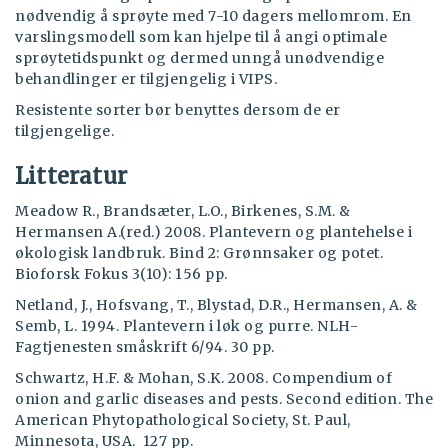
nødvendig å sprøyte med 7-10 dagers mellomrom. En
varslingsmodell som kan hjelpe til å angi optimale
sprøytetidspunkt og dermed unngå unødvendige
behandlinger er tilgjengelig i VIPS.
Resistente sorter bør benyttes dersom de er
tilgjengelige.
Litteratur
Meadow R., Brandsæter, L.O., Birkenes, S.M. &
Hermansen A.(red.) 2008. Plantevern og plantehelse i
økologisk landbruk. Bind 2: Grønnsaker og potet.
Bioforsk Fokus 3(10): 156 pp.
Netland, J., Hofsvang, T., Blystad, D.R., Hermansen, A. &
Semb, L. 1994. Plantevern i løk og purre. NLH-
Fagtjenesten småskrift 6/94. 30 pp.
Schwartz, H.F. & Mohan, S.K. 2008. Compendium of
onion and garlic diseases and pests. Second edition. The
American Phytopathological Society, St. Paul,
Minnesota, USA. 127 pp.