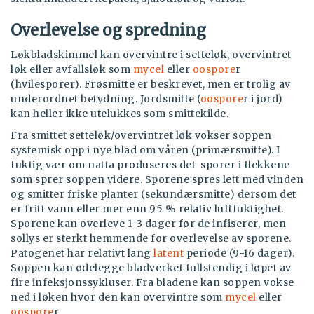
Overlevelse og spredning
Løkbladskimmel kan overvintre i setteløk, overvintret
løk eller avfallsløk som
mycel
eller
oospore
r
(hvilesporer). Frøsmitte er beskrevet, men er trolig av
underordnet betydning. Jordsmitte (
oospore
r i jord)
kan heller ikke utelukkes som smittekilde.
Fra smittet setteløk/overvintret løk vokser soppen
systemisk opp i nye blad om våren (primærsmitte). I
fuktig vær om natta produseres det sporer i flekkene
som sprer soppen videre. Sporene spres lett med vinden
og smitter friske planter (sekundærsmitte) dersom det
er fritt vann eller mer enn 95 % relativ luftfuktighet.
Sporene kan overleve 1-3 dager før de infiserer, men
sollys er sterkt hemmende for overlevelse av sporene.
Patogenet har relativt lang
latent
periode (9-16 dager).
Soppen kan ødelegge bladverket fullstendig i løpet av
fire infeksjonssykluser. Fra bladene kan soppen vokse
ned i løken hvor den kan overvintre som
mycel
eller
oospore
r.